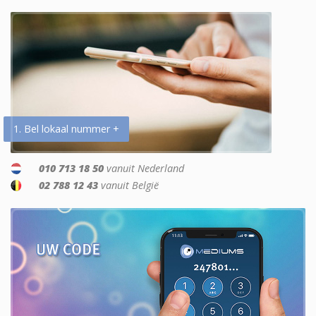
1. Bel lokaal nummer +
010 713 18 50
vanuit Nederland
02 788 12 43
vanuit België