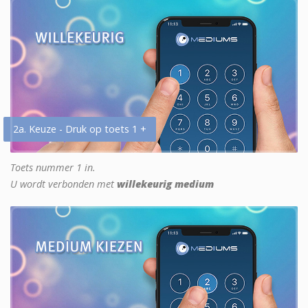
2a. Keuze - Druk op toets 1 +
Toets nummer 1 in.
U wordt verbonden met
willekeurig medium