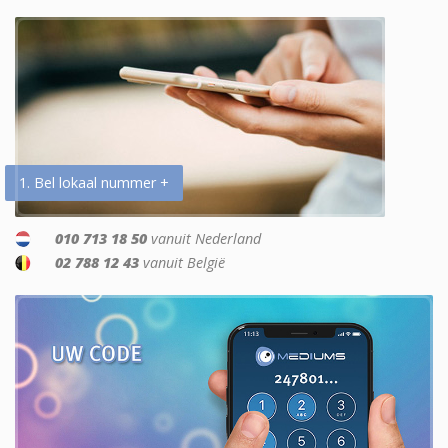
1. Bel lokaal nummer +
010 713 18 50
vanuit Nederland
02 788 12 43
vanuit België