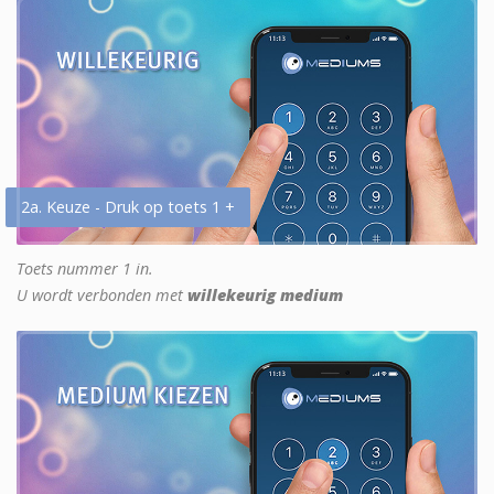
2a. Keuze - Druk op toets 1 +
Toets nummer 1 in.
U wordt verbonden met
willekeurig medium