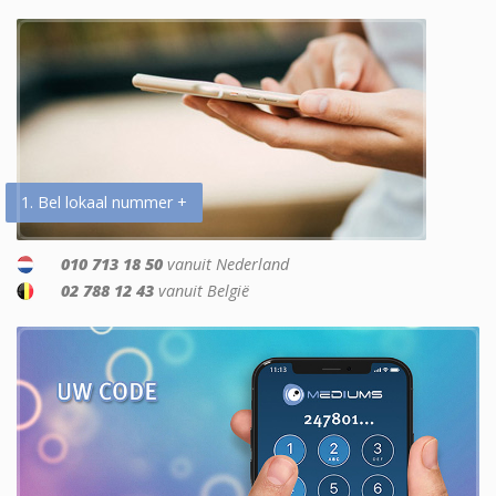
1. Bel lokaal nummer +
010 713 18 50
vanuit Nederland
02 788 12 43
vanuit België