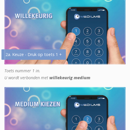
2a. Keuze - Druk op toets 1 +
Toets nummer 1 in.
U wordt verbonden met
willekeurig medium