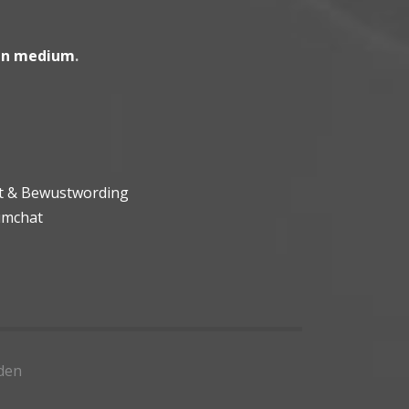
en medium
.
ht & Bewustwording
umchat
den