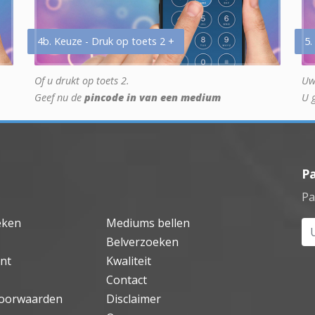
4b. Keuze - Druk op toets 2 +
5.
Of u drukt op toets 2.
Uw
Geef nu de
pincode in van een medium
U 
P
Pa
eken
Mediums bellen
Uw
Belverzoeken
nt
Kwaliteit
Contact
oorwaarden
Disclaimer