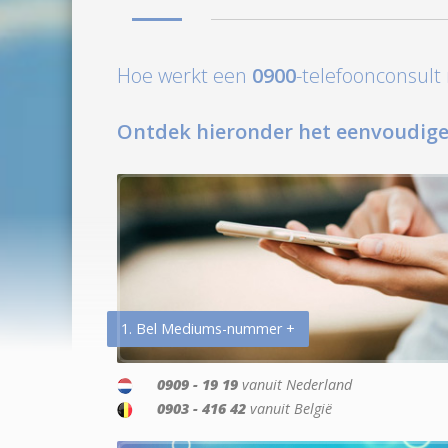
Hoe werkt een
0900
-telefoonconsul
Ontdek hieronder het eenvoudige
1. Bel Mediums-nummer +
0909 - 19 19
vanuit Nederland
0903 - 416 42
vanuit België