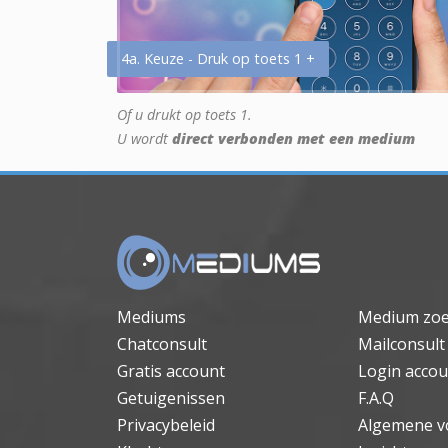
4a. Keuze - Druk op toets 1 +
Of u drukt op toets 1.
U wordt
direct verbonden met een medium
Mediums
Medium zo
Chatconsult
Mailconsult
Gratis account
Login accou
Getuigenissen
F.A.Q
Privacybeleid
Algemene v