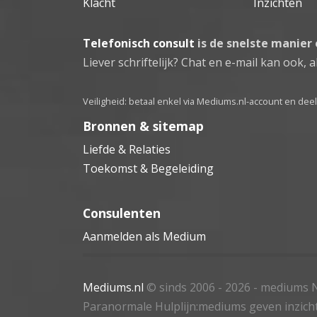
Klacht
Inzichten
Telefonisch consult
is de snelste manier
Liever schriftelijk? Chat en e-mail kan ook, al
Veiligheid: betaal enkel via Mediums.nl-account en de
Bronnen & sitemap
Liefde & Relaties
Toekomst & Begeleiding
Consulenten
Aanmelden als Medium
Mediums.nl
© sinds 2006 - 2026
- mediums N
Paranormale Hulplijn:mediums geven inzich