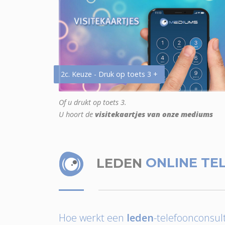
2c. Keuze - Druk op toets 3 +
Of u drukt op toets 3.
U hoort de
visitekaartjes van onze mediums
LEDEN
ONLINE TE
Hoe werkt een
leden
-telefoonconsult