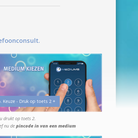
efoonconsult.
. Keuze - Druk op toets 2 +
u drukt op toets 2.
ef nu de
pincode in van een medium