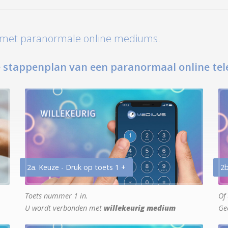
t met paranormale online mediums.
 stappenplan van een paranormaal online tel
2a. Keuze - Druk op toets 1 +
2b
Toets nummer 1 in.
Of 
U wordt verbonden met
willekeurig medium
Ge