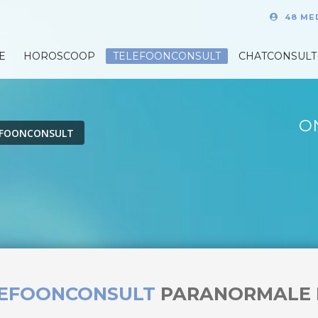
48 ME
E
HOROSCOOP
TELEFOONCONSULT
CHATCONSULT
O
EFOONCONSULT
LEFOONCONSULT
PARANORMALE 