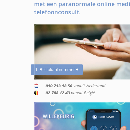
met een paranormale online medi
telefoonconsult.
1. Bel lokaal nummer +
010 713 18 50
vanuit Nederland
02 788 12 43
vanuit België