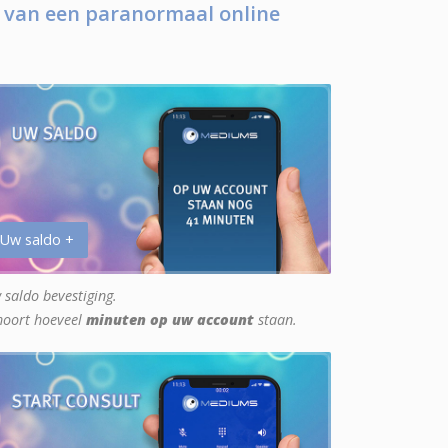
 van een paranormaal online
 Uw saldo +
 saldo bevestiging.
hoort hoeveel
minuten op uw account
staan.