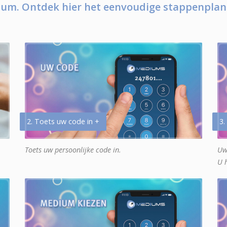
um. Ontdek hier het eenvoudige stappenplan
2. Toets uw code in +
3.
Toets uw persoonlijke code in.
Uw
U 