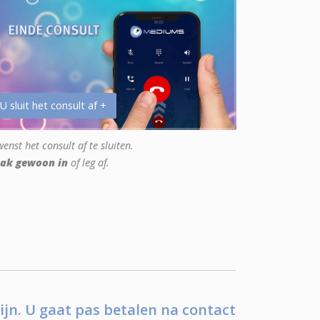
 U sluit het consult af +
enst het consult af te sluiten.
ak gewoon in
of leg af.
ijn. U gaat pas betalen na contact