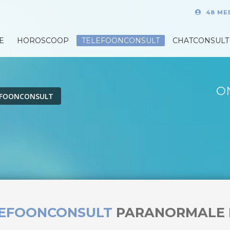
48 ME
E
HOROSCOOP
TELEFOONCONSULT
CHATCONSULT
O
EFOONCONSULT
LEFOONCONSULT
PARANORMALE 