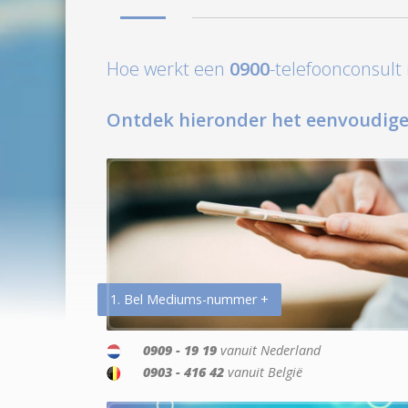
Hoe werkt een
0900
-telefoonconsul
Ontdek hieronder het eenvoudige
1. Bel Mediums-nummer +
0909 - 19 19
vanuit Nederland
0903 - 416 42
vanuit België