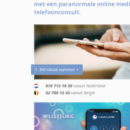
met een paranormale online medi
telefoonconsult.
1. Bel lokaal nummer +
010 713 18 50
vanuit Nederland
02 788 12 43
vanuit België