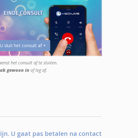
 U sluit het consult af +
enst het consult af te sluiten.
ak gewoon in
of leg af.
ijn. U gaat pas betalen na contact