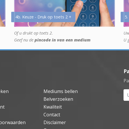
4b. Keuze - Druk op toets 2 +
5.
Of u drukt op toets 2.
Uw
Geef nu de
pincode in van een medium
U 
P
Pa
eken
Mediums bellen
Uw
Belverzoeken
nt
Kwaliteit
Contact
oorwaarden
Disclaimer