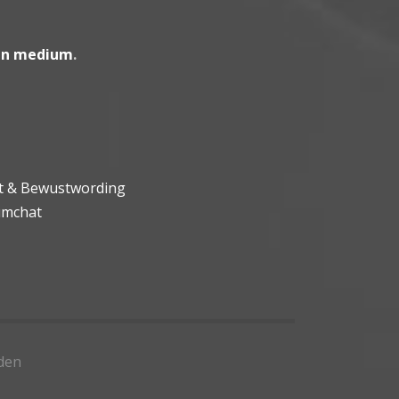
en medium
.
ht & Bewustwording
umchat
den