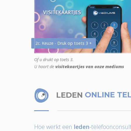
2c. Keuze - Druk op toets 3 +
Of u drukt op toets 3.
U hoort de
visitekaartjes van onze mediums
LEDEN
ONLINE TE
Hoe werkt een
leden
-telefoonconsult