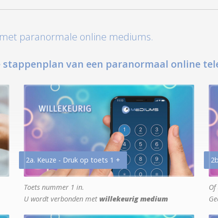
t met paranormale online mediums.
 stappenplan van een paranormaal online tel
2a. Keuze - Druk op toets 1 +
2b
Toets nummer 1 in.
Of 
U wordt verbonden met
willekeurig medium
Ge