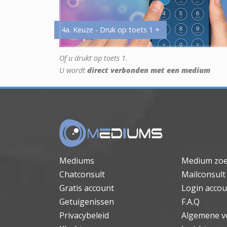
4a. Keuze - Druk op toets 1 +
Of u drukt op toets 1.
U wordt
direct verbonden met een medium
Mediums
Medium zo
Chatconsult
Mailconsult
Gratis account
Login accou
Getuigenissen
F.A.Q
Privacybeleid
Algemene v