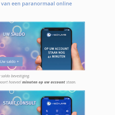
 van een paranormaal online
 Uw saldo +
 saldo bevestiging.
hoort hoeveel
minuten op uw account
staan.