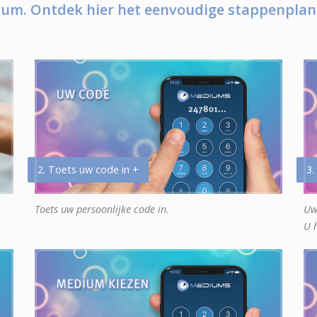
um. Ontdek hier het eenvoudige stappenplan
2. Toets uw code in +
3.
Toets uw persoonlijke code in.
Uw
U 