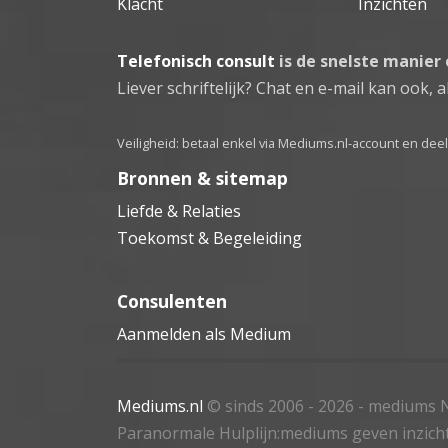
Klacht
Inzichten
Telefonisch consult
is de snelste manier
Liever schriftelijk? Chat en e-mail kan ook, al
Veiligheid: betaal enkel via Mediums.nl-account en de
Bronnen & sitemap
Liefde & Relaties
Toekomst & Begeleiding
Consulenten
Aanmelden als Medium
Mediums.nl
© sinds 2006 - 2026
- mediums N
Paranormale Hulplijn:mediums geven inzich