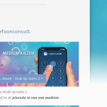
efoonconsult.
. Keuze - Druk op toets 2 +
u drukt op toets 2.
ef nu de
pincode in van een medium