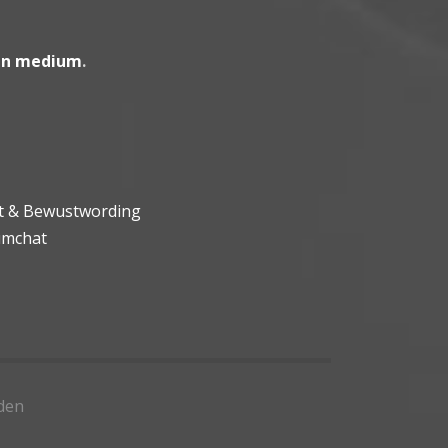
en medium
.
ht & Bewustwording
umchat
den