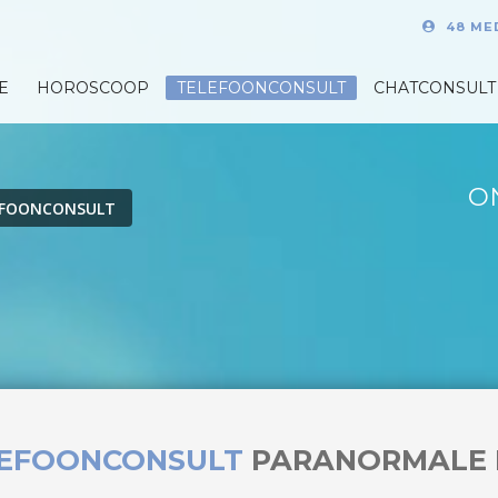
48 ME
E
HOROSCOOP
TELEFOONCONSULT
CHATCONSULT
O
EFOONCONSULT
LEFOONCONSULT
PARANORMALE 