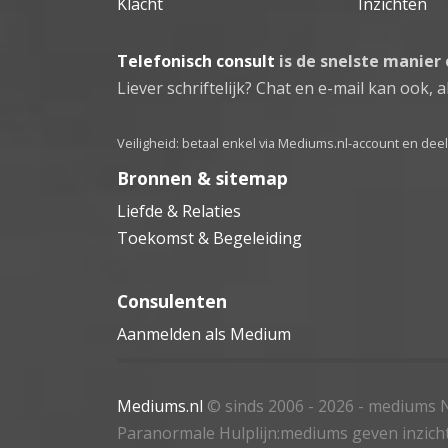
Klacht
Inzichten
Telefonisch consult
is de snelste manier
Liever schriftelijk? Chat en e-mail kan ook, al
Veiligheid: betaal enkel via Mediums.nl-account en de
Bronnen & sitemap
Liefde & Relaties
Toekomst & Begeleiding
Consulenten
Aanmelden als Medium
Mediums.nl
© sinds 2006 - 2026
- mediums N
Paranormale Hulplijn:mediums geven inzich