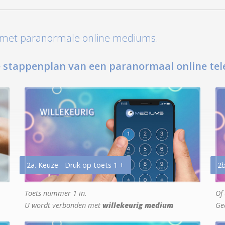
t met paranormale online mediums.
 stappenplan van een paranormaal online tel
2a. Keuze - Druk op toets 1 +
2b
Toets nummer 1 in.
Of 
U wordt verbonden met
willekeurig medium
Ge