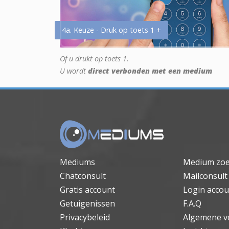
4a. Keuze - Druk op toets 1 +
Of u drukt op toets 1.
U wordt
direct verbonden met een medium
Mediums
Medium zo
Chatconsult
Mailconsult
Gratis account
Login accou
Getuigenissen
F.A.Q
Privacybeleid
Algemene v