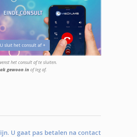
 U sluit het consult af +
enst het consult af te sluiten.
ak gewoon in
of leg af.
ijn. U gaat pas betalen na contact