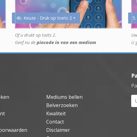
4b. Keuze - Druk op toets 2 +
5.
Of u drukt op toets 2.
Uw
Geef nu de
pincode in van een medium
U 
P
Pa
eken
Mediums bellen
Uw
Belverzoeken
nt
Kwaliteit
Contact
oorwaarden
Disclaimer