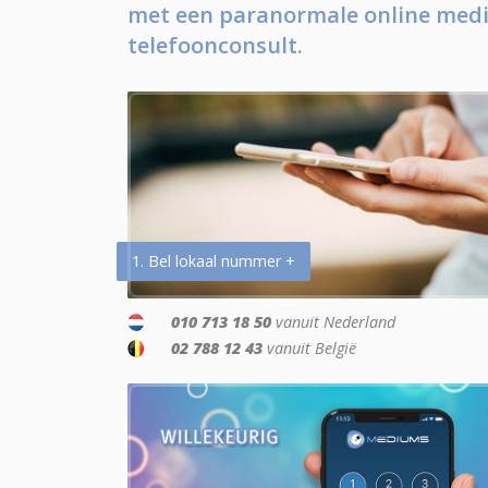
met een paranormale online medi
telefoonconsult.
1. Bel lokaal nummer +
010 713 18 50
vanuit Nederland
02 788 12 43
vanuit België