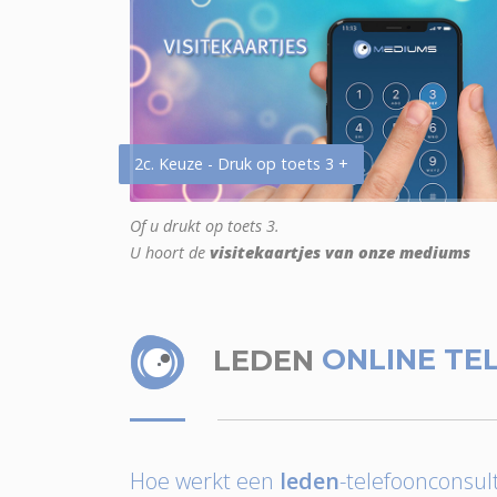
2c. Keuze - Druk op toets 3 +
Of u drukt op toets 3.
U hoort de
visitekaartjes van onze mediums
LEDEN
ONLINE TE
Hoe werkt een
leden
-telefoonconsult