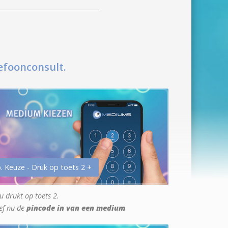
efoonconsult.
. Keuze - Druk op toets 2 +
u drukt op toets 2.
ef nu de
pincode in van een medium