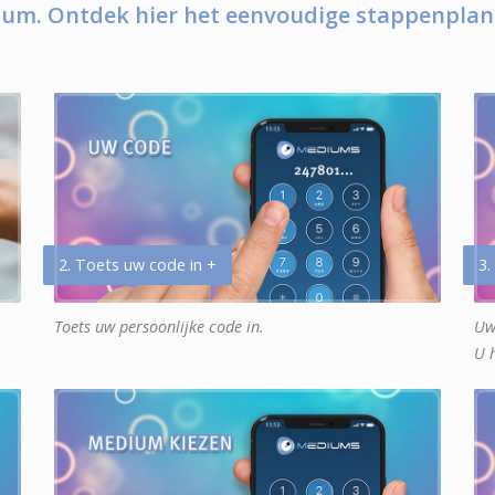
um. Ontdek hier het eenvoudige stappenplan
2. Toets uw code in +
3.
Toets uw persoonlijke code in.
Uw
U 