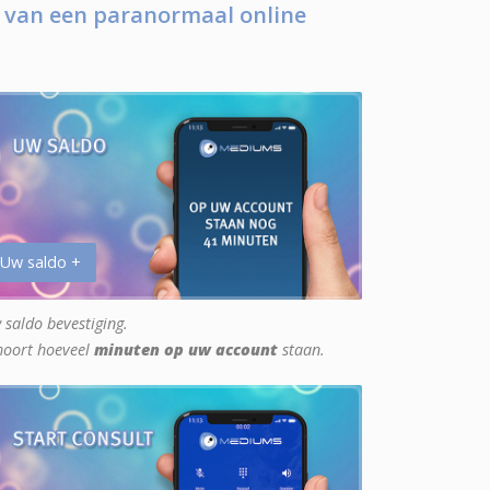
 van een paranormaal online
 Uw saldo +
 saldo bevestiging.
hoort hoeveel
minuten op uw account
staan.