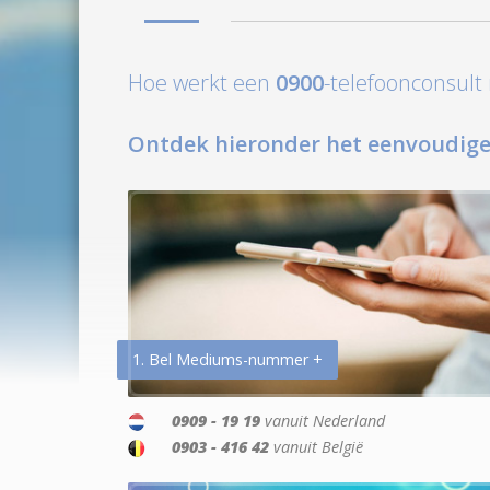
Hoe werkt een
0900
-telefoonconsul
Ontdek hieronder het eenvoudige
1. Bel Mediums-nummer +
0909 - 19 19
vanuit Nederland
0903 - 416 42
vanuit België