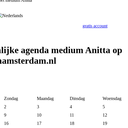
oet medium Anitta
gratis account
lijke agenda medium Anitta op
amsterdam.nl
Zondag
Maandag
Dinsdag
Woensdag
2
3
4
5
9
10
11
12
16
17
18
19