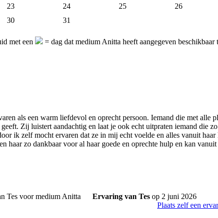
23
24
25
26
30
31
uid met een
= dag dat medium Anitta heeft aangegeven beschikbaar 
rvaren als een warm liefdevol en oprecht persoon. Iemand die met alle p
t geeft. Zij luistert aandachtig en laat je ook echt uitpraten iemand die z
or ik zelf mocht ervaren dat ze in mij echt voelde en alles vanuit haar
 haar zo dankbaar voor al haar goede en oprechte hulp en kan vanuit 
Ervaring van Tes
op 2 juni 2026
Plaats zelf een erva