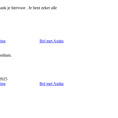
Dank je hiervoor . Je bent zeker alle
ring
Bel met Anitta
medium.
2025
ring
Bel met Anitta