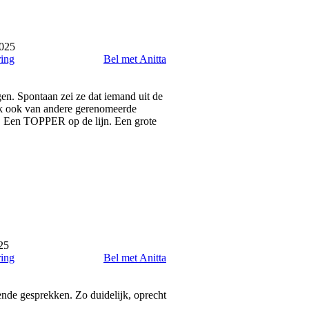
025
ring
Bel met Anitta
gen. Spontaan zei ze dat iemand uit de
g ik ook van andere gerenomeerde
de. Een TOPPER op de lijn. Een grote
25
ring
Bel met Anitta
ende gesprekken. Zo duidelijk, oprecht