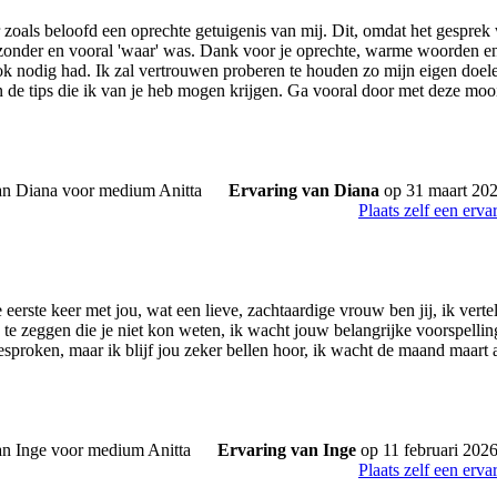
r zoals beloofd een oprechte getuigenis van mij. Dit, omdat het gesprek
jzonder en vooral 'waar' was. Dank voor je oprechte, warme woorden en
ok nodig had. Ik zal vertrouwen proberen te houden zo mijn eigen doel
n de tips die ik van je heb mogen krijgen. Ga vooral door met deze moo
Ervaring van Diana
op 31 maart 20
Plaats zelf een erva
 eerste keer met jou, wat een lieve, zachtaardige vrouw ben jij, ik vertel
 te zeggen die je niet kon weten, ik wacht jouw belangrijke voorspelling 
sproken, maar ik blijf jou zeker bellen hoor, ik wacht de maand maart af
Ervaring van Inge
op 11 februari 202
Plaats zelf een erva