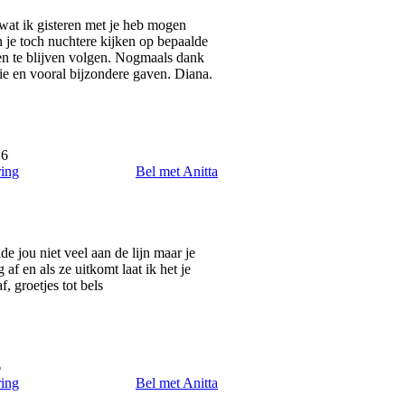
 wat ik gisteren met je heb mogen
 je toch nuchtere kijken op bepaalde
en te blijven volgen. Nogmaals dank
ie en vooral bijzondere gaven. Diana.
26
ring
Bel met Anitta
de jou niet veel aan de lijn maar je
af en als ze uitkomt laat ik het je
, groetjes tot bels
6
ring
Bel met Anitta