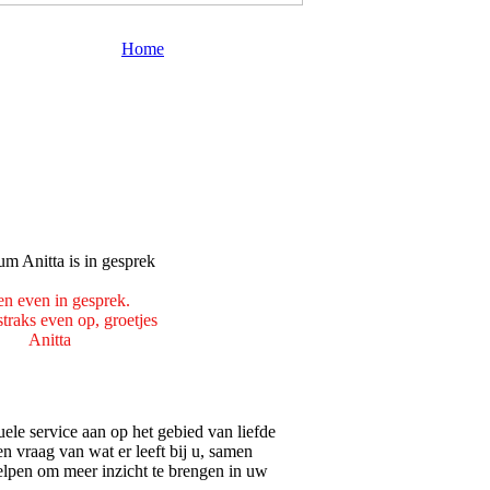
Home
en even in gesprek.
traks even op, groetjes
Anitta
uele service aan op het gebied van liefde
en vraag van wat er leeft bij u, samen
lpen om meer inzicht te brengen in uw