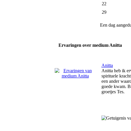
22
29
Een dag aanged
Ervaringen over medium Anitta
Anitta
Anitta heb ik e
spirituele krach
een ander waardo
goede kwam. Ben
groetjes Tes.