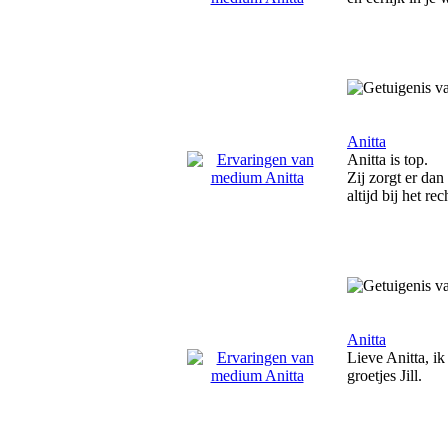
Anitta
Anitta is top.
Zij zorgt er da
altijd bij het r
Anitta
Lieve Anitta, i
groetjes Jill.