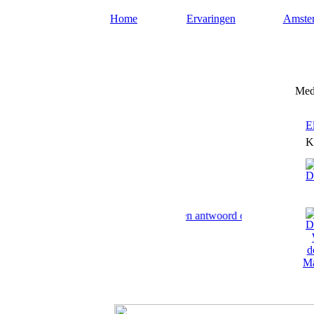
Home
Ervaringen
Amste
Mediumamsterdam.nl
Medi
E
K
dam geven paranormaal advies en antwoord op uw levensvragen.
Ma