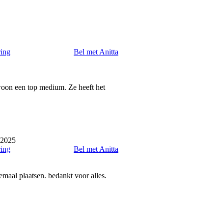
ring
Bel met Anitta
ewoon een top medium. Ze heeft het
 2025
ring
Bel met Anitta
emaal plaatsen. bedankt voor alles.