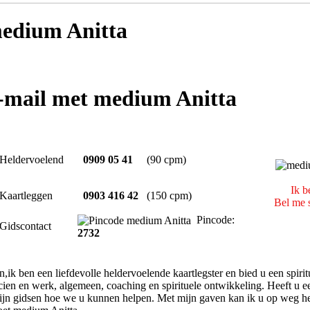
edium Anitta
e-mail met medium Anitta
Heldervoelend
0909 05 41
(90 cpm)
Ik b
Kaartleggen
0903 416 42
(150 cpm)
Bel me s
Pincode:
Gidscontact
2732
,ik ben een liefdevolle heldervoelende kaartlegster en bied u een spirit
ncien en werk, algemeen, coaching en spirituele ontwikkeling. Heeft u e
ijn gidsen hoe we u kunnen helpen. Met mijn gaven kan ik u op weg he